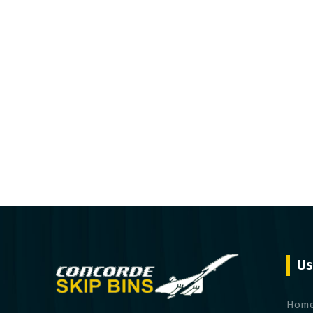
Us
Hom