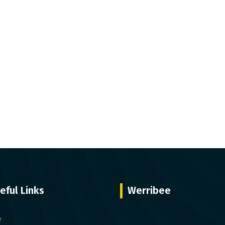
eful Links
Werribee
e