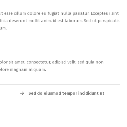
it esse cillum dolore eu fugiat nulla pariatur. Excepteur sint
icia deserunt mollit anim. id est laborum. Sed ut perspiciatis
ium.
r sit amet, consectetur, adipisci velit, sed quia non
dolore magnam aliquam.
Sed do eiusmod tempor incididunt ut