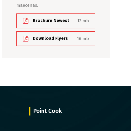
maecenas.
Brochure Newest
12 mb
Download Flyers
16 mb
Point Cook